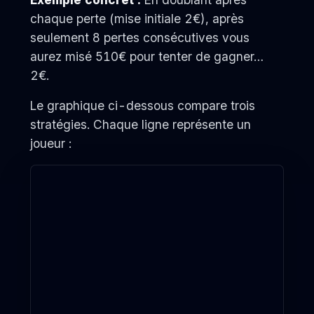
chaque perte (mise initiale 2€), après
seulement 8 pertes consécutives vous
aurez misé 510€ pour tenter de gagner…
2€.
Le graphique ci-dessous compare trois
stratégies. Chaque ligne représente un
joueur :