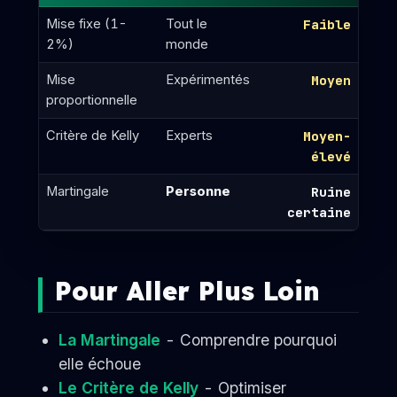
Mise fixe (1-
Tout le
Faible
2%)
monde
Mise
Expérimentés
Moyen
proportionnelle
Critère de Kelly
Experts
Moyen-
élevé
Martingale
Personne
Ruine
certaine
Pour Aller Plus Loin
La Martingale
- Comprendre pourquoi
elle échoue
Le Critère de Kelly
- Optimiser