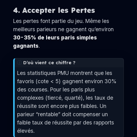
4. Accepter les Pertes
Les pertes font partie du jeu. Même les
meilleurs parieurs ne gagnent qu’environ
30-35% de leurs paris simples
gagnants
.
N
D’où vient ce chiffre ?
o
Les statistiques PMU montrent que les
t
favoris (cote < 5) gagnent environ 30%
e
des courses. Pour les paris plus
complexes (tiercé, quarté), les taux de
réussite sont encore plus faibles. Un
parieur “rentable” doit compenser un
faible taux de réussite par des rapports
élevés.