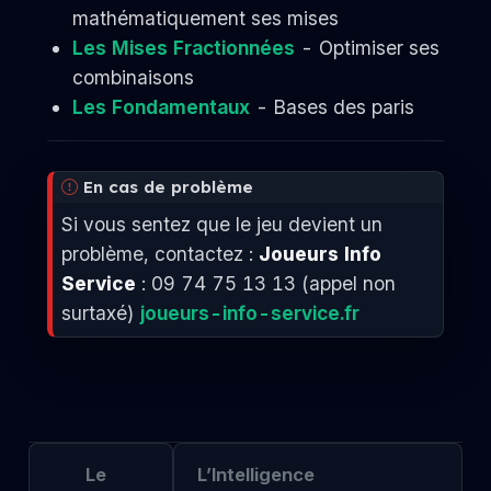
mathématiquement ses mises
Les Mises Fractionnées
- Optimiser ses
combinaisons
Les Fondamentaux
- Bases des paris
I
En cas de problème
m
Si vous sentez que le jeu devient un
p
problème, contactez :
Joueurs Info
o
Service
: 09 74 75 13 13 (appel non
r
surtaxé)
joueurs-info-service.fr
t
a
n
t
Le
L’Intelligence