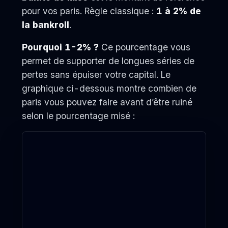
pour vos paris. Règle classique :
1 à 2% de
la bankroll
.
Pourquoi 1-2% ?
Ce pourcentage vous
permet de supporter de longues séries de
pertes sans épuiser votre capital. Le
graphique ci-dessous montre combien de
paris vous pouvez faire avant d’être ruiné
selon le pourcentage misé :