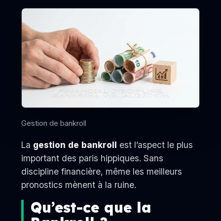
Gestion de bankroll
La
gestion de bankroll
est l’aspect le plus
important des paris hippiques. Sans
discipline financière, même les meilleurs
pronostics mènent à la ruine.
Qu’est-ce que la